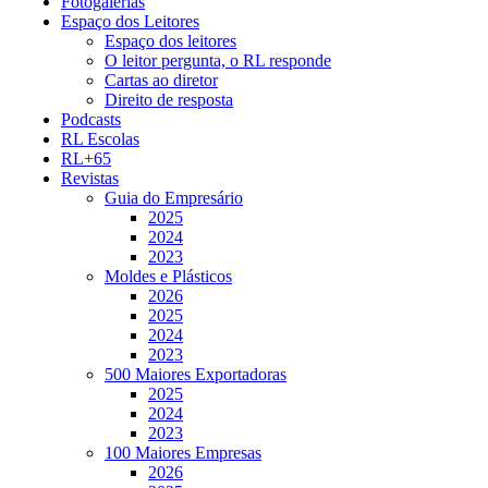
Fotogalerias
Espaço dos Leitores
Espaço dos leitores
O leitor pergunta, o RL responde
Cartas ao diretor
Direito de resposta
Podcasts
RL Escolas
RL+65
Revistas
Guia do Empresário
2025
2024
2023
Moldes e Plásticos
2026
2025
2024
2023
500 Maiores Exportadoras
2025
2024
2023
100 Maiores Empresas
2026