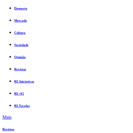
Desporto
Mercado
Cultura
Sociedade
Opinião
Revistas
RL Iniciativas
RL+65
RL Escolas
Mais
Revistas