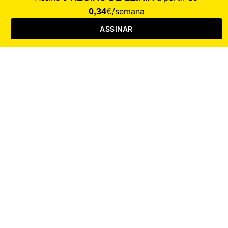
Saúde
Desporto
Mercado
Cultura
Sociedade
Opinião
Revistas
RL Iniciativas
RL+65
RL Escolas
Mais