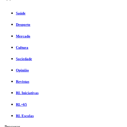
Saúde
Desporto
Mercado
Cultura
Sociedade
Opinião
Revistas
RL Iniciativas
RL+65
RL Escolas
Procurar