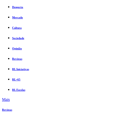
Desporto
Mercado
Cultura
Sociedade
Opinião
Revistas
RL Iniciativas
RL+65
RL Escolas
Mais
Revistas