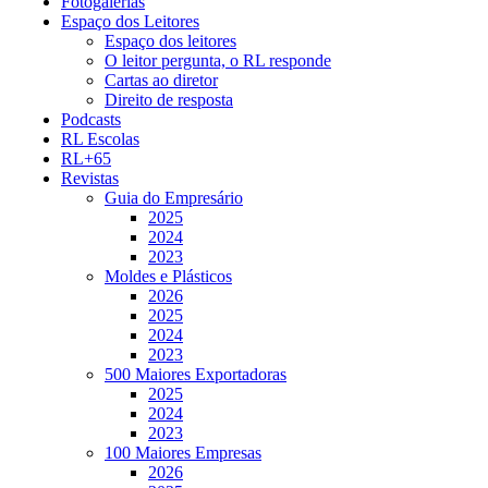
Fotogalerias
Espaço dos Leitores
Espaço dos leitores
O leitor pergunta, o RL responde
Cartas ao diretor
Direito de resposta
Podcasts
RL Escolas
RL+65
Revistas
Guia do Empresário
2025
2024
2023
Moldes e Plásticos
2026
2025
2024
2023
500 Maiores Exportadoras
2025
2024
2023
100 Maiores Empresas
2026