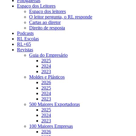
Fotogalerias
Espaço dos Leitores
Espaço dos leitores
O leitor pergunta, o RL responde
Cartas ao diretor
Direito de resposta
Podcasts
RL Escolas
RL+65
Revistas
Guia do Empresário
2025
2024
2023
Moldes e Plásticos
2026
2025
2024
2023
500 Maiores Exportadoras
2025
2024
2023
100 Maiores Empresas
2026