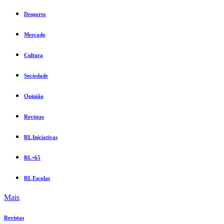
Desporto
Mercado
Cultura
Sociedade
Opinião
Revistas
RL Iniciativas
RL+65
RL Escolas
Mais
Revistas