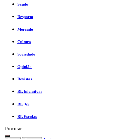
Saúde
Desporto
Mercado
Cultura
Sociedade
Opinião
Revistas
RL Iniciativas
RL+65
RL Escolas
Procurar