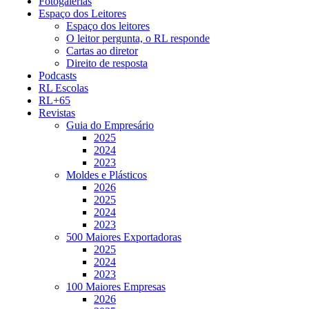
Fotogalerias
Espaço dos Leitores
Espaço dos leitores
O leitor pergunta, o RL responde
Cartas ao diretor
Direito de resposta
Podcasts
RL Escolas
RL+65
Revistas
Guia do Empresário
2025
2024
2023
Moldes e Plásticos
2026
2025
2024
2023
500 Maiores Exportadoras
2025
2024
2023
100 Maiores Empresas
2026