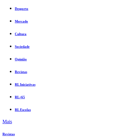
Desporto
Mercado
Cultura
Sociedade
Opinião
Revistas
RL Iniciativas
RL+65
RL Escolas
Mais
Revistas