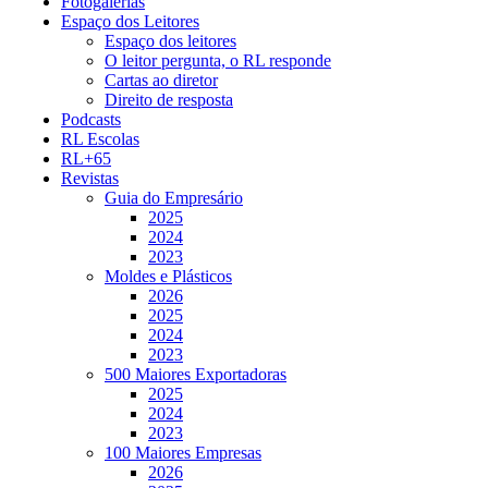
Fotogalerias
Espaço dos Leitores
Espaço dos leitores
O leitor pergunta, o RL responde
Cartas ao diretor
Direito de resposta
Podcasts
RL Escolas
RL+65
Revistas
Guia do Empresário
2025
2024
2023
Moldes e Plásticos
2026
2025
2024
2023
500 Maiores Exportadoras
2025
2024
2023
100 Maiores Empresas
2026