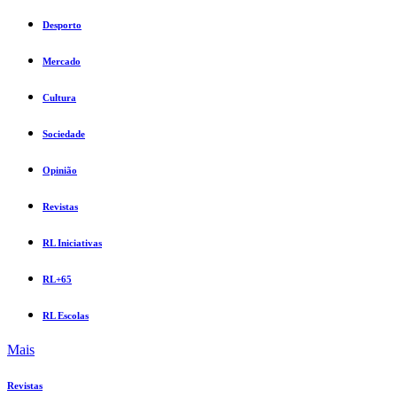
Desporto
Mercado
Cultura
Sociedade
Opinião
Revistas
RL Iniciativas
RL+65
RL Escolas
Mais
Revistas