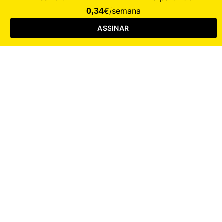
Saúde
Desporto
Mercado
Cultura
Sociedade
Opinião
Revistas
RL Iniciativas
RL+65
RL Escolas
Mais