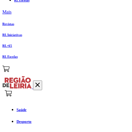
RL Escolas
Mais
Revistas
RL Iniciativas
RL+65
RL Escolas
Saúde
Desporto