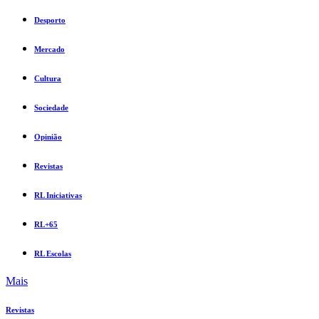
Desporto
Mercado
Cultura
Sociedade
Opinião
Revistas
RL Iniciativas
RL+65
RL Escolas
Mais
Revistas