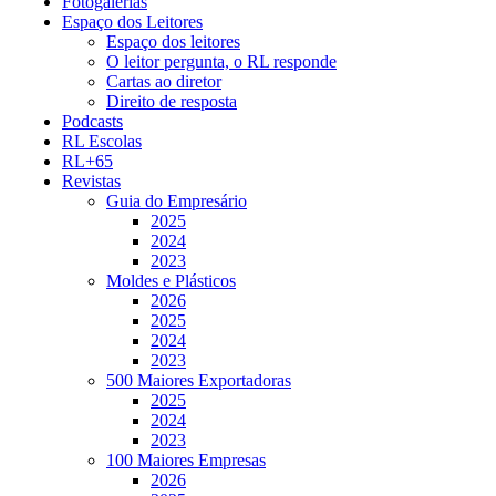
Fotogalerias
Espaço dos Leitores
Espaço dos leitores
O leitor pergunta, o RL responde
Cartas ao diretor
Direito de resposta
Podcasts
RL Escolas
RL+65
Revistas
Guia do Empresário
2025
2024
2023
Moldes e Plásticos
2026
2025
2024
2023
500 Maiores Exportadoras
2025
2024
2023
100 Maiores Empresas
2026