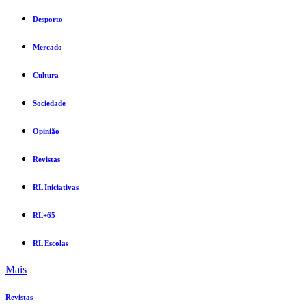
Desporto
Mercado
Cultura
Sociedade
Opinião
Revistas
RL Iniciativas
RL+65
RL Escolas
Mais
Revistas