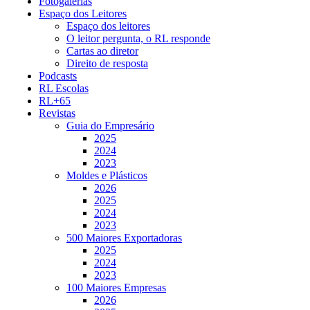
Fotogalerias
Espaço dos Leitores
Espaço dos leitores
O leitor pergunta, o RL responde
Cartas ao diretor
Direito de resposta
Podcasts
RL Escolas
RL+65
Revistas
Guia do Empresário
2025
2024
2023
Moldes e Plásticos
2026
2025
2024
2023
500 Maiores Exportadoras
2025
2024
2023
100 Maiores Empresas
2026