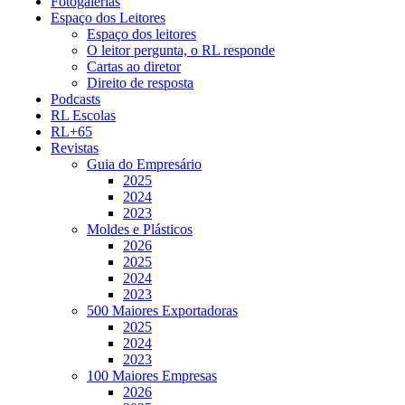
Fotogalerias
Espaço dos Leitores
Espaço dos leitores
O leitor pergunta, o RL responde
Cartas ao diretor
Direito de resposta
Podcasts
RL Escolas
RL+65
Revistas
Guia do Empresário
2025
2024
2023
Moldes e Plásticos
2026
2025
2024
2023
500 Maiores Exportadoras
2025
2024
2023
100 Maiores Empresas
2026