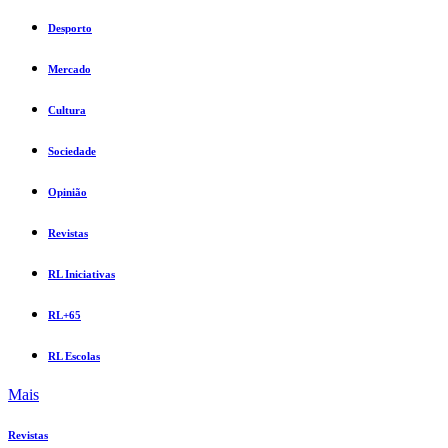
Desporto
Mercado
Cultura
Sociedade
Opinião
Revistas
RL Iniciativas
RL+65
RL Escolas
Mais
Revistas