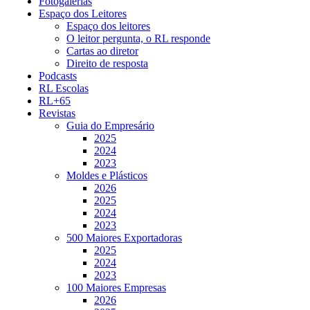
Fotogalerias
Espaço dos Leitores
Espaço dos leitores
O leitor pergunta, o RL responde
Cartas ao diretor
Direito de resposta
Podcasts
RL Escolas
RL+65
Revistas
Guia do Empresário
2025
2024
2023
Moldes e Plásticos
2026
2025
2024
2023
500 Maiores Exportadoras
2025
2024
2023
100 Maiores Empresas
2026