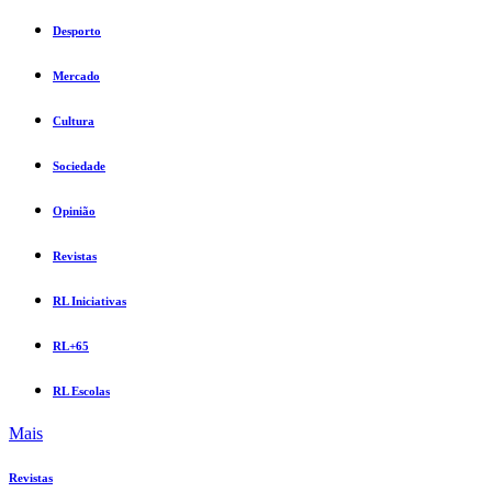
Desporto
Mercado
Cultura
Sociedade
Opinião
Revistas
RL Iniciativas
RL+65
RL Escolas
Mais
Revistas