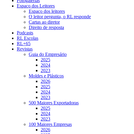
Fotogalerias
Espaço dos Leitores
Espaço dos leitores
O leitor pergunta, o RL responde
Cartas ao diretor
Direito de resposta
Podcasts
RL Escolas
RL+65
Revistas
Guia do Empresário
2025
2024
2023
Moldes e Plásticos
2026
2025
2024
2023
500 Maiores Exportadoras
2025
2024
2023
100 Maiores Empresas
2026