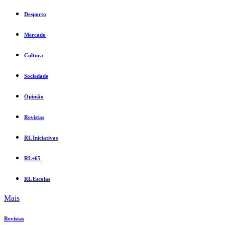
Desporto
Mercado
Cultura
Sociedade
Opinião
Revistas
RL Iniciativas
RL+65
RL Escolas
Mais
Revistas