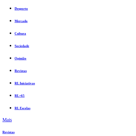
Desporto
Mercado
Cultura
Sociedade
Opinião
Revistas
RL Iniciativas
RL+65
RL Escolas
Mais
Revistas