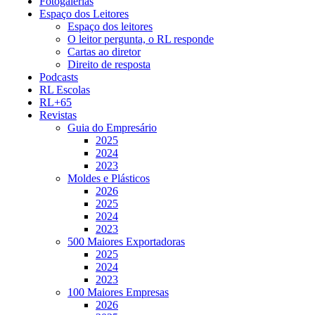
Fotogalerias
Espaço dos Leitores
Espaço dos leitores
O leitor pergunta, o RL responde
Cartas ao diretor
Direito de resposta
Podcasts
RL Escolas
RL+65
Revistas
Guia do Empresário
2025
2024
2023
Moldes e Plásticos
2026
2025
2024
2023
500 Maiores Exportadoras
2025
2024
2023
100 Maiores Empresas
2026