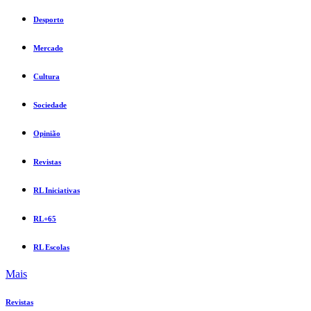
Desporto
Mercado
Cultura
Sociedade
Opinião
Revistas
RL Iniciativas
RL+65
RL Escolas
Mais
Revistas