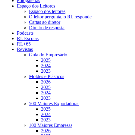
Fotogalerias
Espaço dos Leitores
Espaço dos leitores
O leitor pergunta, o RL responde
Cartas ao diretor
Direito de resposta
Podcasts
RL Escolas
RL+65
Revistas
Guia do Empresário
2025
2024
2023
Moldes e Plásticos
2026
2025
2024
2023
500 Maiores Exportadoras
2025
2024
2023
100 Maiores Empresas
2026