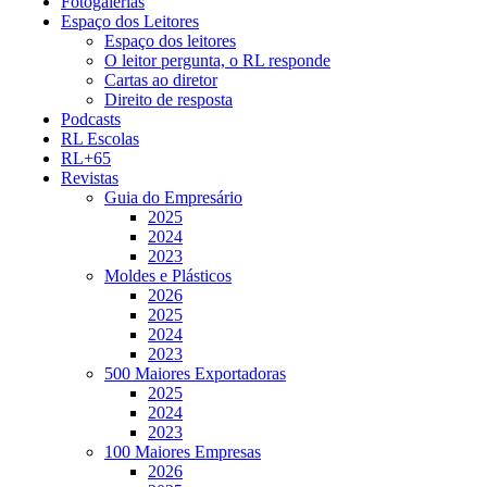
Fotogalerias
Espaço dos Leitores
Espaço dos leitores
O leitor pergunta, o RL responde
Cartas ao diretor
Direito de resposta
Podcasts
RL Escolas
RL+65
Revistas
Guia do Empresário
2025
2024
2023
Moldes e Plásticos
2026
2025
2024
2023
500 Maiores Exportadoras
2025
2024
2023
100 Maiores Empresas
2026