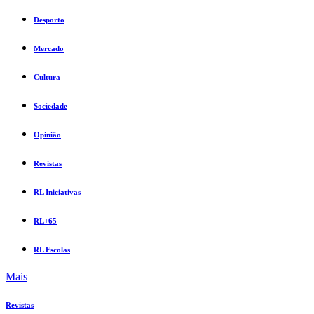
Desporto
Mercado
Cultura
Sociedade
Opinião
Revistas
RL Iniciativas
RL+65
RL Escolas
Mais
Revistas