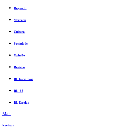
Desporto
Mercado
Cultura
Sociedade
Opinião
Revistas
RL Iniciativas
RL+65
RL Escolas
Mais
Revistas