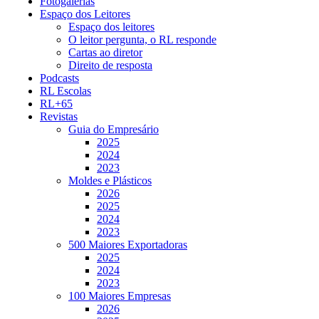
Fotogalerias
Espaço dos Leitores
Espaço dos leitores
O leitor pergunta, o RL responde
Cartas ao diretor
Direito de resposta
Podcasts
RL Escolas
RL+65
Revistas
Guia do Empresário
2025
2024
2023
Moldes e Plásticos
2026
2025
2024
2023
500 Maiores Exportadoras
2025
2024
2023
100 Maiores Empresas
2026