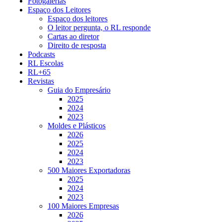
Fotogalerias
Espaço dos Leitores
Espaço dos leitores
O leitor pergunta, o RL responde
Cartas ao diretor
Direito de resposta
Podcasts
RL Escolas
RL+65
Revistas
Guia do Empresário
2025
2024
2023
Moldes e Plásticos
2026
2025
2024
2023
500 Maiores Exportadoras
2025
2024
2023
100 Maiores Empresas
2026