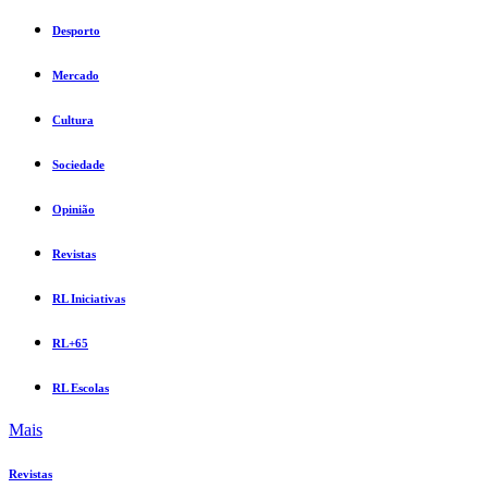
Desporto
Mercado
Cultura
Sociedade
Opinião
Revistas
RL Iniciativas
RL+65
RL Escolas
Mais
Revistas