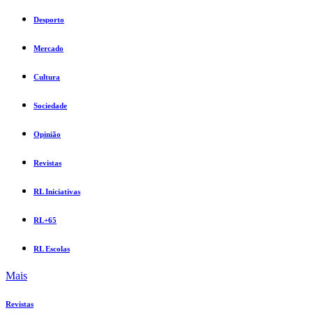
Desporto
Mercado
Cultura
Sociedade
Opinião
Revistas
RL Iniciativas
RL+65
RL Escolas
Mais
Revistas