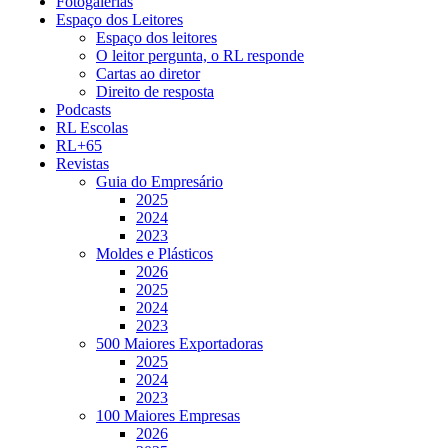
Fotogalerias
Espaço dos Leitores
Espaço dos leitores
O leitor pergunta, o RL responde
Cartas ao diretor
Direito de resposta
Podcasts
RL Escolas
RL+65
Revistas
Guia do Empresário
2025
2024
2023
Moldes e Plásticos
2026
2025
2024
2023
500 Maiores Exportadoras
2025
2024
2023
100 Maiores Empresas
2026