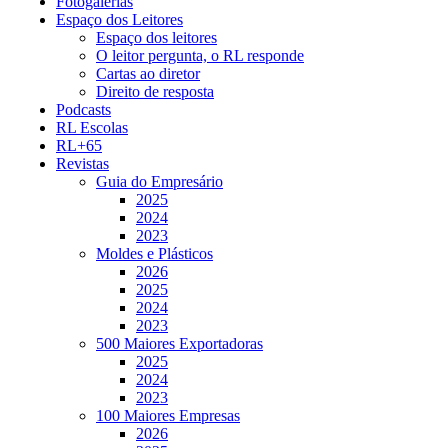
Fotogalerias
Espaço dos Leitores
Espaço dos leitores
O leitor pergunta, o RL responde
Cartas ao diretor
Direito de resposta
Podcasts
RL Escolas
RL+65
Revistas
Guia do Empresário
2025
2024
2023
Moldes e Plásticos
2026
2025
2024
2023
500 Maiores Exportadoras
2025
2024
2023
100 Maiores Empresas
2026