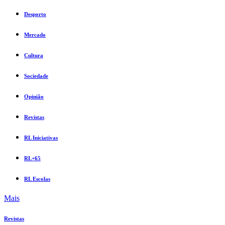
Desporto
Mercado
Cultura
Sociedade
Opinião
Revistas
RL Iniciativas
RL+65
RL Escolas
Mais
Revistas