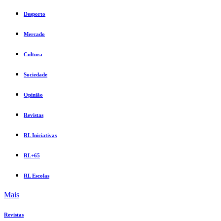
Desporto
Mercado
Cultura
Sociedade
Opinião
Revistas
RL Iniciativas
RL+65
RL Escolas
Mais
Revistas