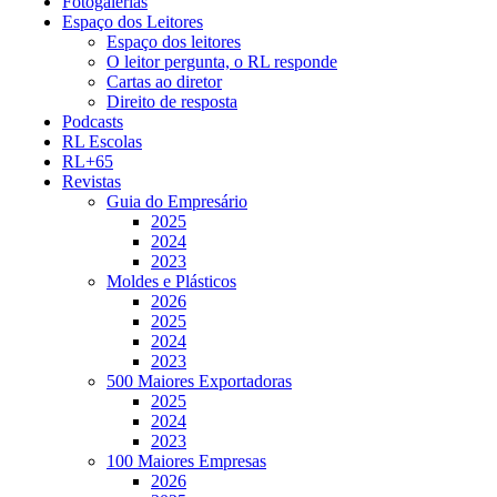
Fotogalerias
Espaço dos Leitores
Espaço dos leitores
O leitor pergunta, o RL responde
Cartas ao diretor
Direito de resposta
Podcasts
RL Escolas
RL+65
Revistas
Guia do Empresário
2025
2024
2023
Moldes e Plásticos
2026
2025
2024
2023
500 Maiores Exportadoras
2025
2024
2023
100 Maiores Empresas
2026