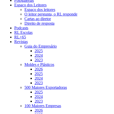
Fotogalerias
Espaço dos Leitores
Espaço dos leitores
O leitor pergunta, o RL responde
Cartas ao diretor
Direito de resposta
Podcasts
RL Escolas
RL+65
Revistas
Guia do Empresário
2025
2024
2023
Moldes e Plásticos
2026
2025
2024
2023
500 Maiores Exportadoras
2025
2024
2023
100 Maiores Empresas
2026