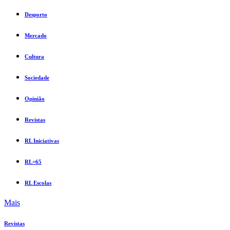
Desporto
Mercado
Cultura
Sociedade
Opinião
Revistas
RL Iniciativas
RL+65
RL Escolas
Mais
Revistas