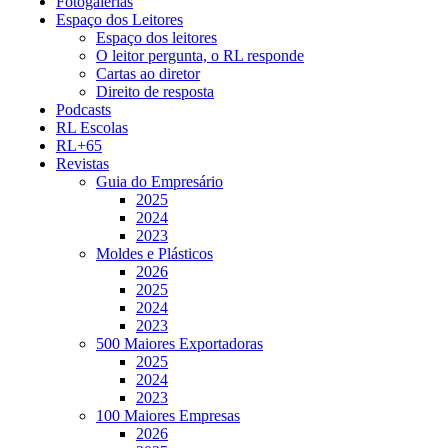
Fotogalerias
Espaço dos Leitores
Espaço dos leitores
O leitor pergunta, o RL responde
Cartas ao diretor
Direito de resposta
Podcasts
RL Escolas
RL+65
Revistas
Guia do Empresário
2025
2024
2023
Moldes e Plásticos
2026
2025
2024
2023
500 Maiores Exportadoras
2025
2024
2023
100 Maiores Empresas
2026