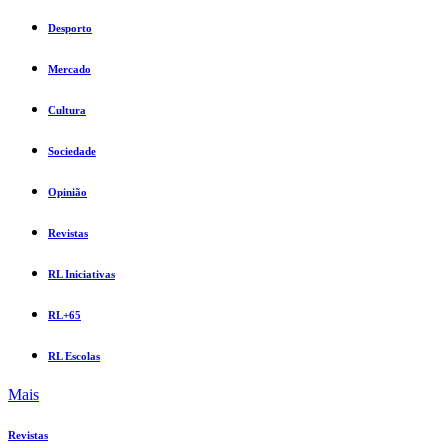
Desporto
Mercado
Cultura
Sociedade
Opinião
Revistas
RL Iniciativas
RL+65
RL Escolas
Mais
Revistas