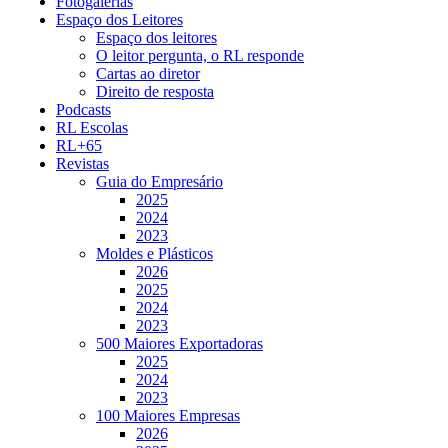
Fotogalerias
Espaço dos Leitores
Espaço dos leitores
O leitor pergunta, o RL responde
Cartas ao diretor
Direito de resposta
Podcasts
RL Escolas
RL+65
Revistas
Guia do Empresário
2025
2024
2023
Moldes e Plásticos
2026
2025
2024
2023
500 Maiores Exportadoras
2025
2024
2023
100 Maiores Empresas
2026