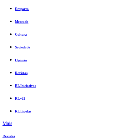
Desporto
Mercado
Cultura
Sociedade
Opinião
Revistas
RL Iniciativas
RL+65
RL Escolas
Mais
Revistas