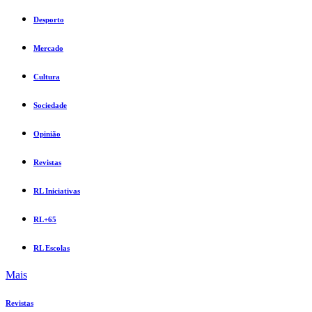
Desporto
Mercado
Cultura
Sociedade
Opinião
Revistas
RL Iniciativas
RL+65
RL Escolas
Mais
Revistas