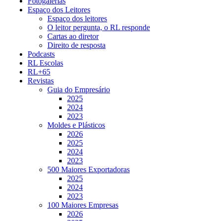
Fotogalerias
Espaço dos Leitores
Espaço dos leitores
O leitor pergunta, o RL responde
Cartas ao diretor
Direito de resposta
Podcasts
RL Escolas
RL+65
Revistas
Guia do Empresário
2025
2024
2023
Moldes e Plásticos
2026
2025
2024
2023
500 Maiores Exportadoras
2025
2024
2023
100 Maiores Empresas
2026