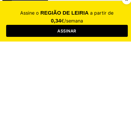
CALAMIDADE
Saúde
Desporto
Mercado
Cultura
Sociedade
Opinião
Revistas
RL Iniciativas
RL+65