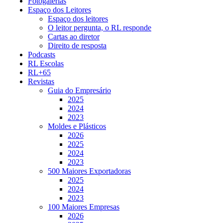
Fotogalerias
Espaço dos Leitores
Espaço dos leitores
O leitor pergunta, o RL responde
Cartas ao diretor
Direito de resposta
Podcasts
RL Escolas
RL+65
Revistas
Guia do Empresário
2025
2024
2023
Moldes e Plásticos
2026
2025
2024
2023
500 Maiores Exportadoras
2025
2024
2023
100 Maiores Empresas
2026