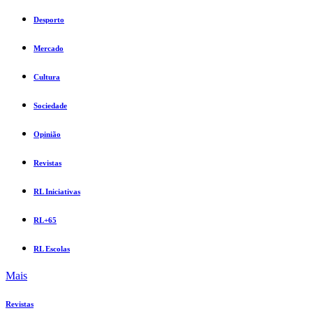
Desporto
Mercado
Cultura
Sociedade
Opinião
Revistas
RL Iniciativas
RL+65
RL Escolas
Mais
Revistas