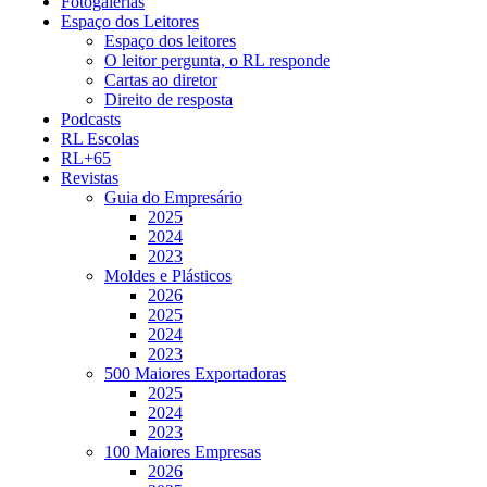
Fotogalerias
Espaço dos Leitores
Espaço dos leitores
O leitor pergunta, o RL responde
Cartas ao diretor
Direito de resposta
Podcasts
RL Escolas
RL+65
Revistas
Guia do Empresário
2025
2024
2023
Moldes e Plásticos
2026
2025
2024
2023
500 Maiores Exportadoras
2025
2024
2023
100 Maiores Empresas
2026