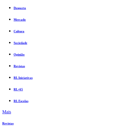
Desporto
Mercado
Cultura
Sociedade
Opinião
Revistas
RL Iniciativas
RL+65
RL Escolas
Mais
Revistas