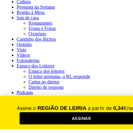
Cultura
Pergunta da Semana
Região à Mesa
Sair de casa
Restaurantes
Festas e Feiras
Oxigénio
Cantinho dos Bichos
Opinião
Visto
Vídeos
Fotogalerias
Espaço dos Leitores
Espaço dos leitores
O leitor pergunta, o RL responde
Cartas ao diretor
Direito de resposta
Podcasts
RL Escolas
RL+65
Revistas
Guia do Empresário
2025
2024
2023