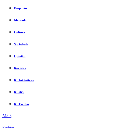
Desporto
Mercado
Cultura
Sociedade
Opinião
Revistas
RL Iniciativas
RL+65
RL Escolas
Mais
Revistas