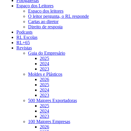
Fotogalerias
Espaço dos Leitores
Espaço dos leitores
O leitor pergunta, o RL responde
Cartas ao diretor
Direito de resposta
Podcasts
RL Escolas
RL+65
Revistas
Guia do Empresário
2025
2024
2023
Moldes e Plásticos
2026
2025
2024
2023
500 Maiores Exportadoras
2025
2024
2023
100 Maiores Empresas
2026