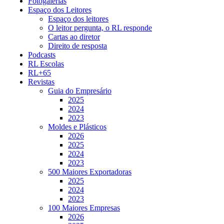
Fotogalerias
Espaço dos Leitores
Espaço dos leitores
O leitor pergunta, o RL responde
Cartas ao diretor
Direito de resposta
Podcasts
RL Escolas
RL+65
Revistas
Guia do Empresário
2025
2024
2023
Moldes e Plásticos
2026
2025
2024
2023
500 Maiores Exportadoras
2025
2024
2023
100 Maiores Empresas
2026