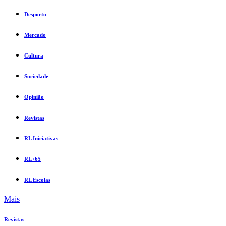
Desporto
Mercado
Cultura
Sociedade
Opinião
Revistas
RL Iniciativas
RL+65
RL Escolas
Mais
Revistas