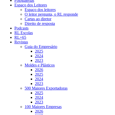
Fotogalerias
Espaço dos Leitores
Espaço dos leitores
O leitor pergunta, o RL responde
Cartas ao diretor
Direito de resposta
Podcasts
RL Escolas
RL+65
Revistas
Guia do Empresário
2025
2024
2023
Moldes e Plásticos
2026
2025
2024
2023
500 Maiores Exportadoras
2025
2024
2023
100 Maiores Empresas
2026