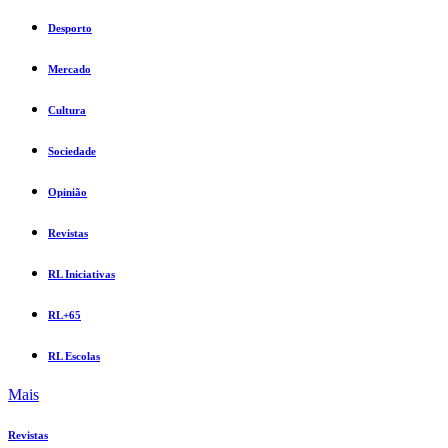
Desporto
Mercado
Cultura
Sociedade
Opinião
Revistas
RL Iniciativas
RL+65
RL Escolas
Mais
Revistas