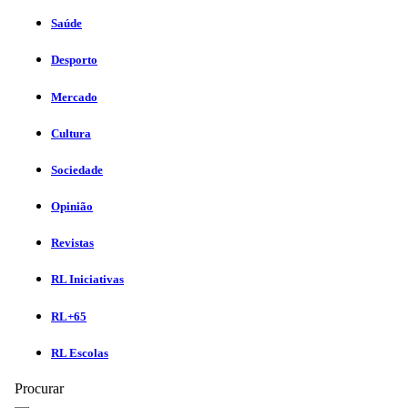
Saúde
Desporto
Mercado
Cultura
Sociedade
Opinião
Revistas
RL Iniciativas
RL+65
RL Escolas
Procurar