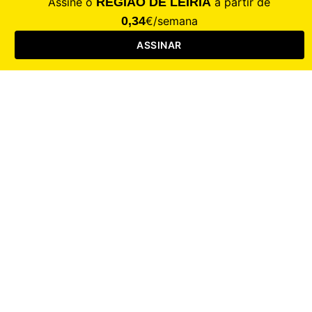
Saúde
Desporto
Mercado
Cultura
Sociedade
Opinião
Revistas
RL Iniciativas
RL+65
RL Escolas
Mais