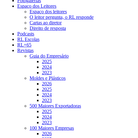
Fotogalerias
Espaço dos Leitores
Espaço dos leitores
O leitor pergunta, o RL responde
Cartas ao diretor
Direito de resposta
Podcasts
RL Escolas
RL+65
Revistas
Guia do Empresário
2025
2024
2023
Moldes e Plásticos
2026
2025
2024
2023
500 Maiores Exportadoras
2025
2024
2023
100 Maiores Empresas
2026