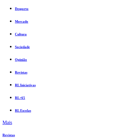
Desporto
Mercado
Cultura
Sociedade
Opinião
Revistas
RL Iniciativas
RL+65
RL Escolas
Mais
Revistas