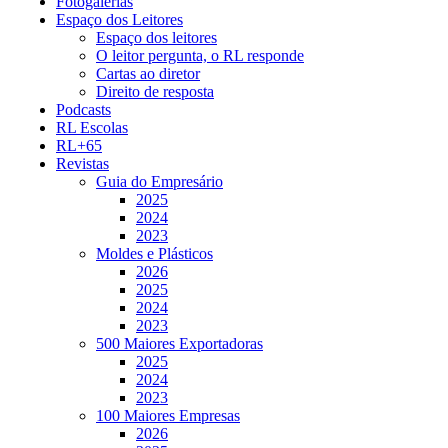
Fotogalerias
Espaço dos Leitores
Espaço dos leitores
O leitor pergunta, o RL responde
Cartas ao diretor
Direito de resposta
Podcasts
RL Escolas
RL+65
Revistas
Guia do Empresário
2025
2024
2023
Moldes e Plásticos
2026
2025
2024
2023
500 Maiores Exportadoras
2025
2024
2023
100 Maiores Empresas
2026