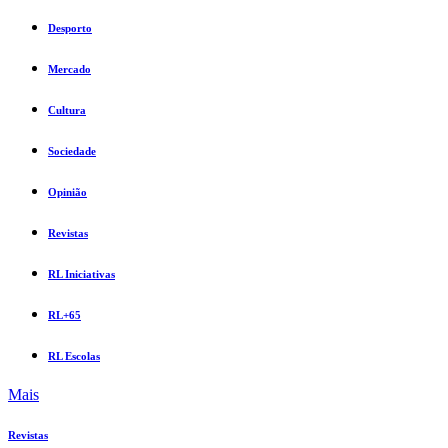
Desporto
Mercado
Cultura
Sociedade
Opinião
Revistas
RL Iniciativas
RL+65
RL Escolas
Mais
Revistas