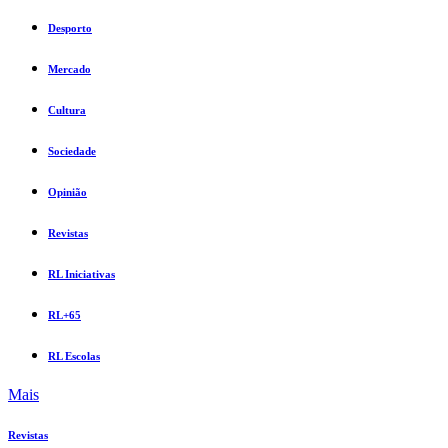
Desporto
Mercado
Cultura
Sociedade
Opinião
Revistas
RL Iniciativas
RL+65
RL Escolas
Mais
Revistas