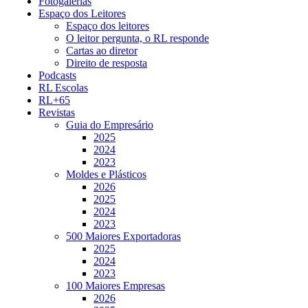
Fotogalerias
Espaço dos Leitores
Espaço dos leitores
O leitor pergunta, o RL responde
Cartas ao diretor
Direito de resposta
Podcasts
RL Escolas
RL+65
Revistas
Guia do Empresário
2025
2024
2023
Moldes e Plásticos
2026
2025
2024
2023
500 Maiores Exportadoras
2025
2024
2023
100 Maiores Empresas
2026