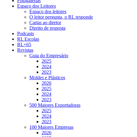
Fotogalerias
Espaço dos Leitores
Espaço dos leitores
O leitor pergunta, o RL responde
Cartas ao diretor
Direito de resposta
Podcasts
RL Escolas
RL+65
Revistas
Guia do Empresário
2025
2024
2023
Moldes e Plásticos
2026
2025
2024
2023
500 Maiores Exportadoras
2025
2024
2023
100 Maiores Empresas
2026