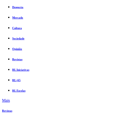
Desporto
Mercado
Cultura
Sociedade
Opinião
Revistas
RL Iniciativas
RL+65
RL Escolas
Mais
Revistas