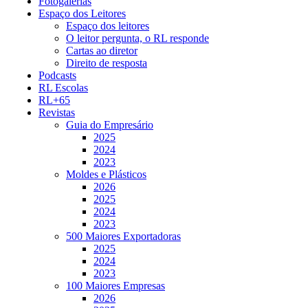
Fotogalerias
Espaço dos Leitores
Espaço dos leitores
O leitor pergunta, o RL responde
Cartas ao diretor
Direito de resposta
Podcasts
RL Escolas
RL+65
Revistas
Guia do Empresário
2025
2024
2023
Moldes e Plásticos
2026
2025
2024
2023
500 Maiores Exportadoras
2025
2024
2023
100 Maiores Empresas
2026