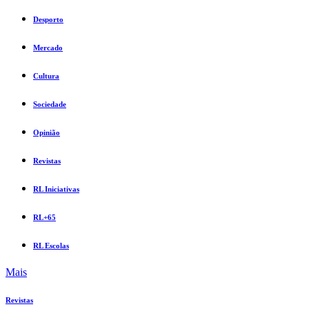
Desporto
Mercado
Cultura
Sociedade
Opinião
Revistas
RL Iniciativas
RL+65
RL Escolas
Mais
Revistas