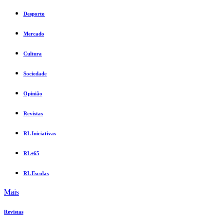
Desporto
Mercado
Cultura
Sociedade
Opinião
Revistas
RL Iniciativas
RL+65
RL Escolas
Mais
Revistas