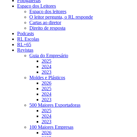
Fotogalerias
Espaço dos Leitores
Espaço dos leitores
O leitor pergunta, o RL responde
Cartas ao diretor
Direito de resposta
Podcasts
RL Escolas
RL+65
Revistas
Guia do Empresário
2025
2024
2023
Moldes e Plásticos
2026
2025
2024
2023
500 Maiores Exportadoras
2025
2024
2023
100 Maiores Empresas
2026