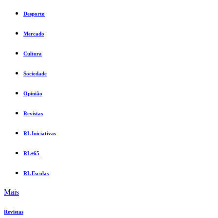
Desporto
Mercado
Cultura
Sociedade
Opinião
Revistas
RL Iniciativas
RL+65
RL Escolas
Mais
Revistas