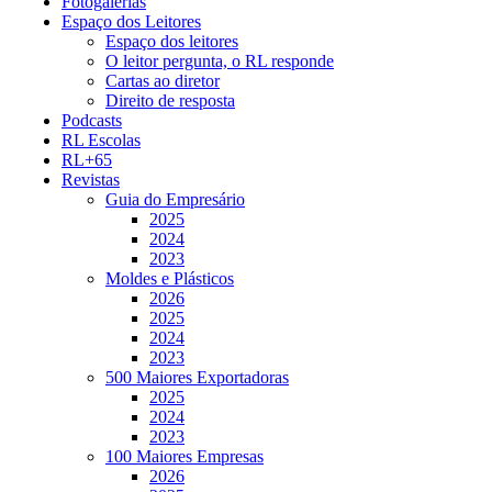
Fotogalerias
Espaço dos Leitores
Espaço dos leitores
O leitor pergunta, o RL responde
Cartas ao diretor
Direito de resposta
Podcasts
RL Escolas
RL+65
Revistas
Guia do Empresário
2025
2024
2023
Moldes e Plásticos
2026
2025
2024
2023
500 Maiores Exportadoras
2025
2024
2023
100 Maiores Empresas
2026