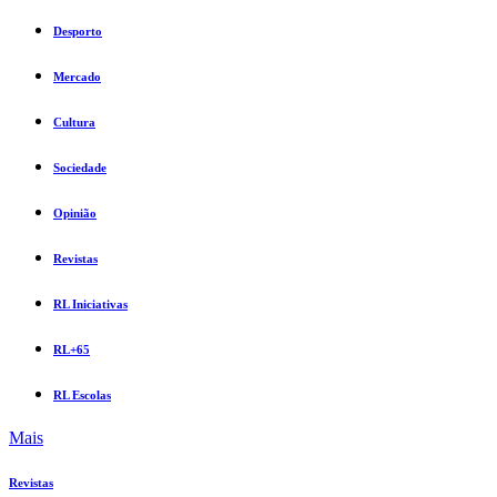
Desporto
Mercado
Cultura
Sociedade
Opinião
Revistas
RL Iniciativas
RL+65
RL Escolas
Mais
Revistas