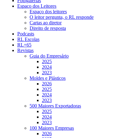
Fotogalerias
Espaço dos Leitores
Espaço dos leitores
O leitor pergunta, o RL responde
Cartas ao diretor
Direito de resposta
Podcasts
RL Escolas
RL+65
Revistas
Guia do Empresário
2025
2024
2023
Moldes e Plásticos
2026
2025
2024
2023
500 Maiores Exportadoras
2025
2024
2023
100 Maiores Empresas
2026