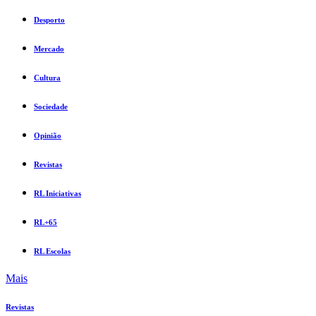
Desporto
Mercado
Cultura
Sociedade
Opinião
Revistas
RL Iniciativas
RL+65
RL Escolas
Mais
Revistas