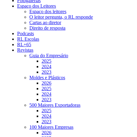
Fotogalerias
Espaço dos Leitores
Espaço dos leitores
O leitor pergunta, o RL responde
Cartas ao diretor
Direito de resposta
Podcasts
RL Escolas
RL+65
Revistas
Guia do Empresário
2025
2024
2023
Moldes e Plásticos
2026
2025
2024
2023
500 Maiores Exportadoras
2025
2024
2023
100 Maiores Empresas
2026