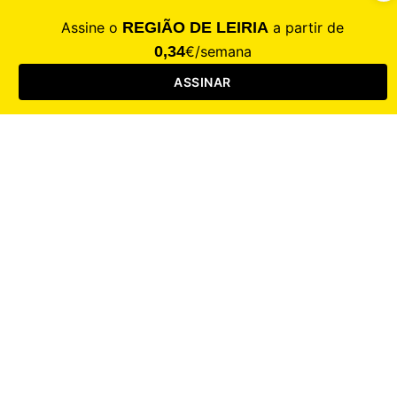
CALAMIDADE
Saúde
Desporto
Mercado
Cultura
Sociedade
Opinião
Revistas
RL Iniciativas
RL+65