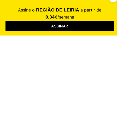
CALAMIDADE
Saúde
Desporto
Mercado
Cultura
Sociedade
Opinião
Revistas
RL Iniciativas
RL+65