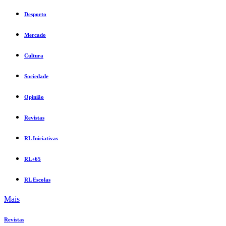
Desporto
Mercado
Cultura
Sociedade
Opinião
Revistas
RL Iniciativas
RL+65
RL Escolas
Mais
Revistas