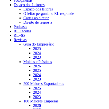
Fotogalerias
Espaço dos Leitores
Espaço dos leitores
O leitor pergunta, o RL responde
Cartas ao diretor
Direito de resposta
Podcasts
RL Escolas
RL+65
Revistas
Guia do Empresário
2025
2024
2023
Moldes e Plásticos
2026
2025
2024
2023
500 Maiores Exportadoras
2025
2024
2023
100 Maiores Empresas
2026