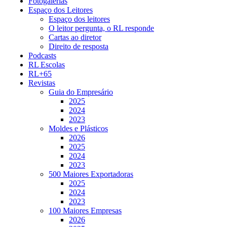
Fotogalerias
Espaço dos Leitores
Espaço dos leitores
O leitor pergunta, o RL responde
Cartas ao diretor
Direito de resposta
Podcasts
RL Escolas
RL+65
Revistas
Guia do Empresário
2025
2024
2023
Moldes e Plásticos
2026
2025
2024
2023
500 Maiores Exportadoras
2025
2024
2023
100 Maiores Empresas
2026