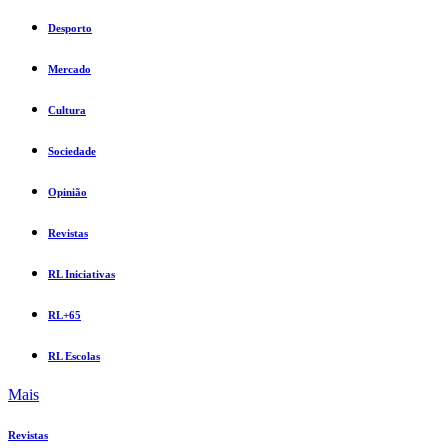
Desporto
Mercado
Cultura
Sociedade
Opinião
Revistas
RL Iniciativas
RL+65
RL Escolas
Mais
Revistas