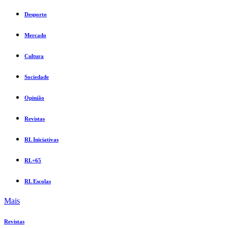
Desporto
Mercado
Cultura
Sociedade
Opinião
Revistas
RL Iniciativas
RL+65
RL Escolas
Mais
Revistas