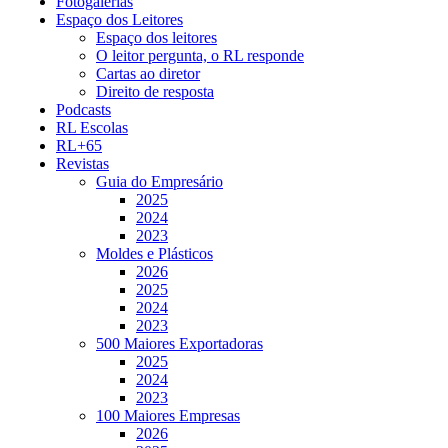
Fotogalerias
Espaço dos Leitores
Espaço dos leitores
O leitor pergunta, o RL responde
Cartas ao diretor
Direito de resposta
Podcasts
RL Escolas
RL+65
Revistas
Guia do Empresário
2025
2024
2023
Moldes e Plásticos
2026
2025
2024
2023
500 Maiores Exportadoras
2025
2024
2023
100 Maiores Empresas
2026